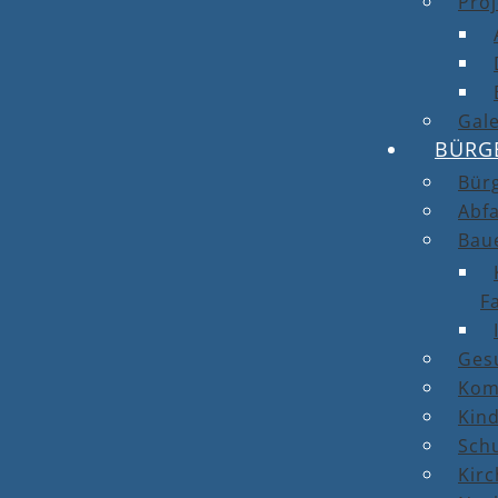
Proj
Gale
BÜRG
Bür
Abfa
Bau
F
Ges
Kom
Kin
Sch
Kirc