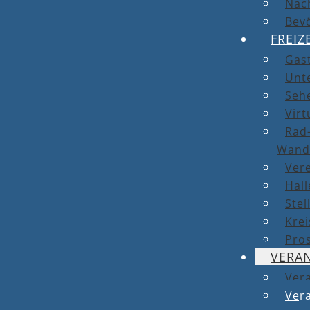
Nach
Bev
FREIZ
Gas
Unt
Seh
Virt
Rad-
Wand
Ver
Hal
Stel
Kre
Pro
VERA
Ver
Vera