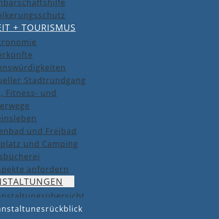
barschaftshilfe
ölkerungsschutz
EIT + TOURISMUS
tronomie
erkünfte
enswürdigkeiten
ueller Stadtrundgang
, Fitness- und
erwege
einsleben
lenbad und Freibad
lplatz und Camping
isbücherei
spekte anfordern
NSTALTUNGEN
anstaltungsübersicht
nstaltungsrückblick