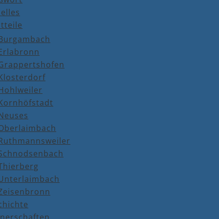
elles
tteile
Burgambach
Erlabronn
Grappertshofen
Klosterdorf
Hohlweiler
Kornhöfstadt
Neuses
Oberlaimbach
Ruthmannsweiler
Schnodsenbach
Thierberg
Unterlaimbach
Zeisenbronn
chichte
tnerschaften