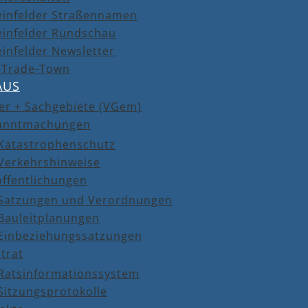
einfelder Straßennamen
einfelder Rundschau
infelder Newsletter
r-Trade-Town
AUS
er + Sachgebiete (VGem)
anntmachungen
Katastrophenschutz
Verkehrshinweise
öffentlichungen
Satzungen und Verordnungen
Bauleitplanungen
Einbeziehungssatzungen
trat
Ratsinformationssystem
Sitzungsprotokolle