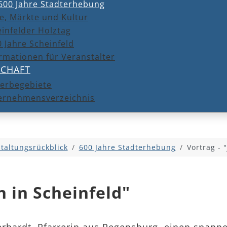
600 Jahre Stadterhebung
e, Märkte und Kultur
infelder Holztag
 Jahre Scheinfeld
rmationen für Veranstalter
SCHAFT
erbegebiete
ernehmensverzeichnis
taltungsrückblick
600 Jahre Stadterhebung
Vortrag - 
n in Scheinfeld"