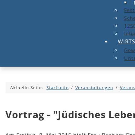
Fest
Sche
1250
Info
WIRT
Gew
Unt
Aktuelle Seite:
Startseite
Veranstaltungen
Verans
Vortrag - "Jüdisches Lebe