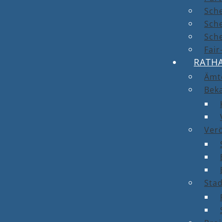
Sch
Sch
Sche
Fai
RATH
Ämt
Bek
Ver
Stad