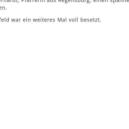
berhardt, Pfarrerin aus Regensburg, einen spann
en.
eld war ein weiteres Mal voll besetzt.