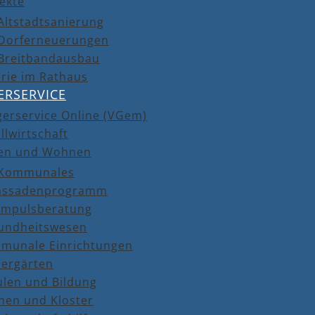
ekte
Altstadtsanierung
Dorferneuerungen
Breitbandausbau
rie im Rathaus
ERSERVICE
gerservice Online (VGem)
llwirtschaft
en und Wohnen
Kommunales
assadenprogramm
Impulsberatung
undheitswesen
munale Einrichtungen
dergärten
ulen und Bildung
hen und Kloster