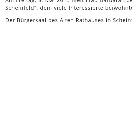
Am Freitag, 8. Mai 2015 hielt Frau Barbara E
Scheinfeld", dem viele Interessierte beiwohnt
Der Bürgersaal des Alten Rathauses in Scheinf