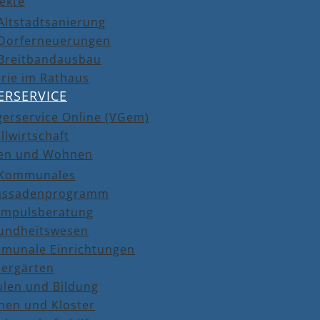
ekte
Altstadtsanierung
Dorferneuerungen
Breitbandausbau
rie im Rathaus
ERSERVICE
gerservice Online (VGem)
llwirtschaft
en und Wohnen
Kommunales
assadenprogramm
Impulsberatung
undheitswesen
munale Einrichtungen
dergärten
ulen und Bildung
hen und Kloster