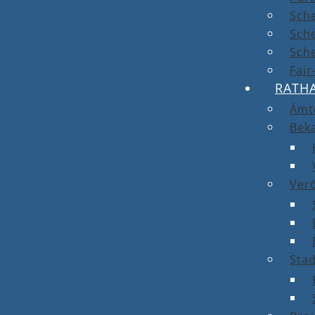
Sch
Sch
Sche
Fai
RATH
Ämt
Bek
Ver
Stad