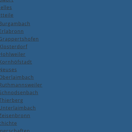
elles
tteile
Burgambach
Erlabronn
Grappertshofen
Klosterdorf
Hohlweiler
Kornhöfstadt
Neuses
Oberlaimbach
Ruthmannsweiler
Schnodsenbach
Thierberg
Unterlaimbach
Zeisenbronn
chichte
tnerschaften