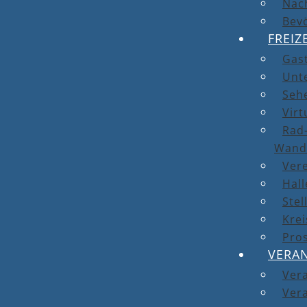
Nach
Bev
FREIZ
Gas
Unt
Seh
Virt
Rad-
Wand
Ver
Hal
Stel
Kre
Pro
VERA
Ver
Vera