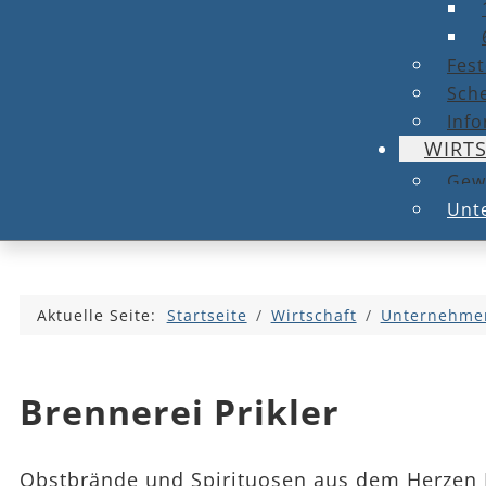
Fest
Sche
Info
WIRT
Gew
Unt
Aktuelle Seite:
Startseite
Wirtschaft
Unternehmen
Brennerei Prikler
Obstbrände und Spirituosen aus dem Herzen 