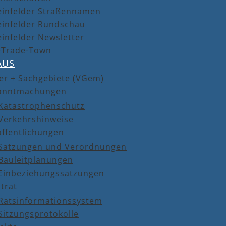
einfelder Straßennamen
einfelder Rundschau
infelder Newsletter
r-Trade-Town
AUS
er + Sachgebiete (VGem)
anntmachungen
Katastrophenschutz
Verkehrshinweise
öffentlichungen
Satzungen und Verordnungen
Bauleitplanungen
Einbeziehungssatzungen
trat
Ratsinformationssystem
Sitzungsprotokolle