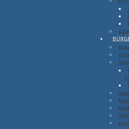
Proj
Gale
BÜRG
Bür
Abfa
Bau
F
Ges
Kom
Kin
Sch
Kirc