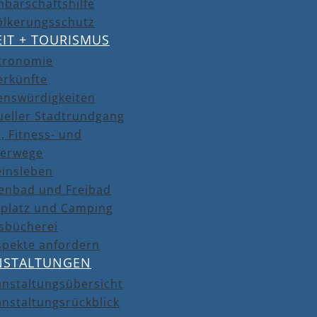
barschaftshilfe
ölkerungsschutz
EIT + TOURISMUS
tronomie
erkünfte
enswürdigkeiten
ueller Stadtrundgang
, Fitness- und
erwege
einsleben
lenbad und Freibad
lplatz und Camping
isbücherei
spekte anfordern
NSTALTUNGEN
anstaltungsübersicht
nstaltungsrückblick