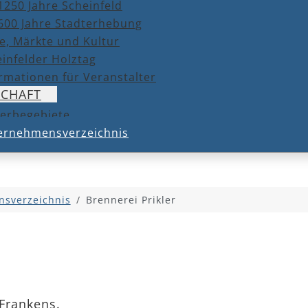
1250 Jahre Scheinfeld
600 Jahre Stadterhebung
e, Märkte und Kultur
infelder Holztag
rmationen für Veranstalter
SCHAFT
erbegebiete
ernehmensverzeichnis
sverzeichnis
Brennerei Prikler
Frankens.