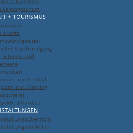
barschaftshilfe
ölkerungsschutz
EIT + TOURISMUS
tronomie
erkünfte
enswürdigkeiten
ueller Stadtrundgang
, Fitness- und
erwege
einsleben
lenbad und Freibad
lplatz und Camping
isbücherei
spekte anfordern
NSTALTUNGEN
anstaltungsübersicht
nstaltungsrückblick