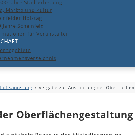
600 Jahre Stadterhebung
e, Märkte und Kultur
infelder Holztag
 Jahre Scheinfeld
rmationen für Veranstalter
SCHAFT
erbegebiete
ernehmensverzeichnis
stadtsanierung
Vergabe zur Ausführung der Oberflächen
der Oberflächengestaltung