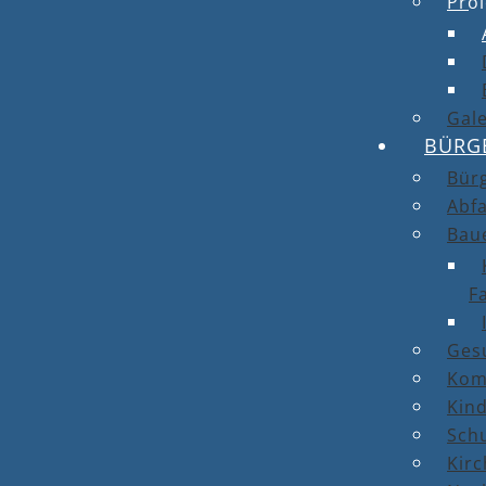
Proj
Gale
BÜRG
Bür
Abfa
Bau
F
Ges
Kom
Kin
Sch
Kirc