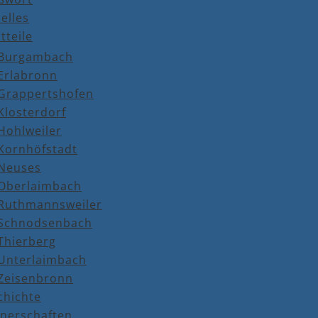
elles
tteile
Burgambach
Erlabronn
Grappertshofen
Klosterdorf
Hohlweiler
Kornhöfstadt
Neuses
Oberlaimbach
Ruthmannsweiler
Schnodsenbach
Thierberg
Unterlaimbach
Zeisenbronn
chichte
tnerschaften