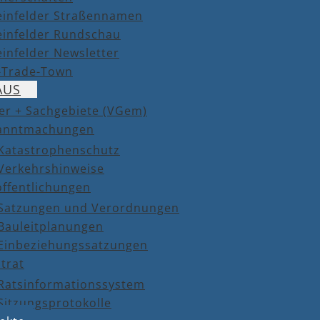
einfelder Straßennamen
einfelder Rundschau
infelder Newsletter
r-Trade-Town
AUS
er + Sachgebiete (VGem)
anntmachungen
Katastrophenschutz
Verkehrshinweise
öffentlichungen
Satzungen und Verordnungen
Bauleitplanungen
Einbeziehungssatzungen
trat
Ratsinformationssystem
Sitzungsprotokolle