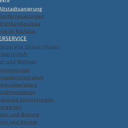
ekte
Altstadtsanierung
Dorferneuerungen
Breitbandausbau
rie im Rathaus
ERSERVICE
gerservice Online (VGem)
llwirtschaft
en und Wohnen
Kommunales
assadenprogramm
Impulsberatung
undheitswesen
munale Einrichtungen
dergärten
ulen und Bildung
hen und Kloster