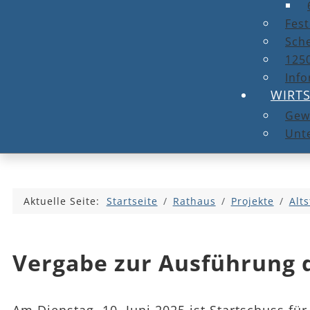
Fest
Sche
1250
Info
WIRT
Gew
Unt
Aktuelle Seite:
Startseite
Rathaus
Projekte
Alt
Vergabe zur Ausführung 