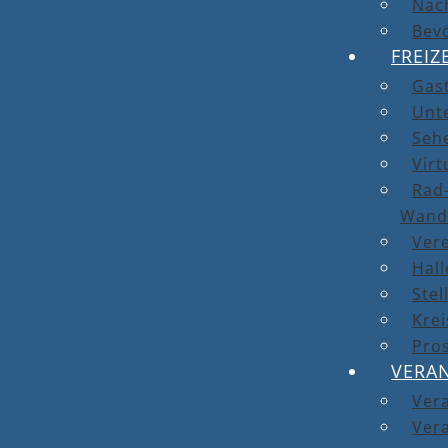
Nach
Bev
FREIZ
Gas
Unt
Seh
Virt
Rad-
Wand
Ver
Hal
Stel
Kre
Pro
VERA
Ver
Vera