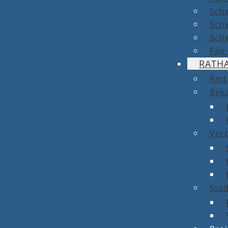
Sch
Sch
Sche
Fai
RATH
Ämt
Bek
Ver
Stad