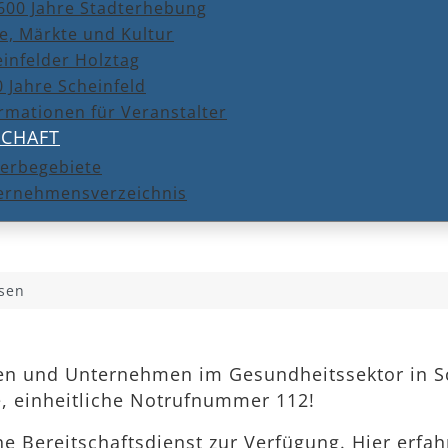
600 Jahre Stadterhebung
e, Märkte und Kultur
infelder Holztag
 Jahre Scheinfeld
rmationen für Veranstalter
SCHAFT
erbegebiete
ernehmensverzeichnis
sen
eken und Unternehmen im Gesundheitssektor in Sc
e, einheitliche Notrufnummer 112!
che Bereitschaftsdienst zur Verfügung. Hier erfa