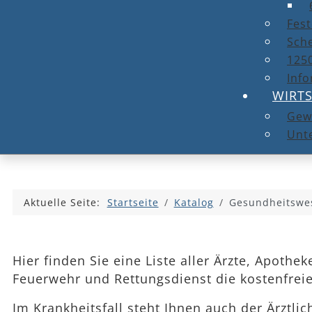
Fest
Sche
1250
Info
WIRT
Gew
Unt
Aktuelle Seite:
Startseite
Katalog
Gesundheitswe
Hier finden Sie eine Liste aller Ärzte, Apoth
Feuerwehr und Rettungsdienst die kostenfrei
Im Krankheitsfall steht Ihnen auch der Ärztli