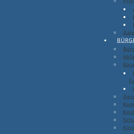
Proj
Gale
BÜRG
Bür
Abfa
Bau
F
Ges
Kom
Kin
Sch
Kirc