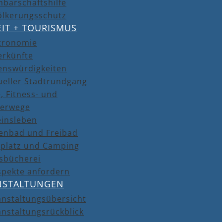
barschaftshilfe
ölkerungsschutz
EIT + TOURISMUS
tronomie
erkünfte
enswürdigkeiten
ueller Stadtrundgang
, Fitness- und
erwege
einsleben
lenbad und Freibad
lplatz und Camping
isbücherei
spekte anfordern
NSTALTUNGEN
anstaltungsübersicht
nstaltungsrückblick