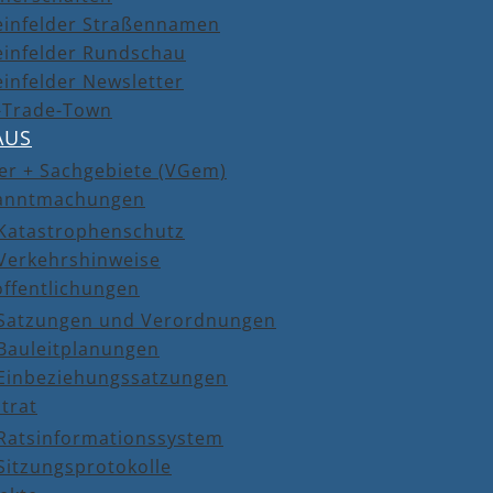
einfelder Straßennamen
einfelder Rundschau
infelder Newsletter
r-Trade-Town
AUS
er + Sachgebiete (VGem)
anntmachungen
Katastrophenschutz
Verkehrshinweise
öffentlichungen
Satzungen und Verordnungen
Bauleitplanungen
Einbeziehungssatzungen
trat
Ratsinformationssystem
Sitzungsprotokolle