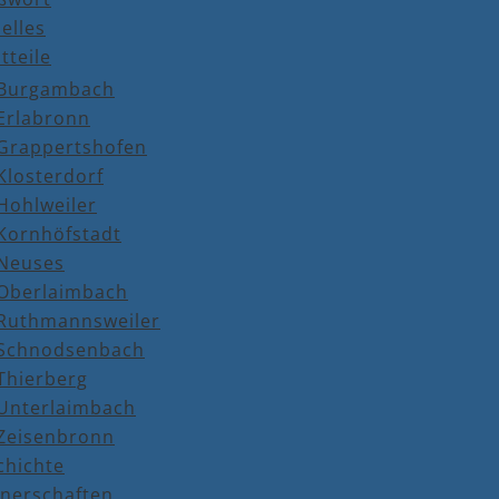
elles
tteile
Burgambach
Erlabronn
Grappertshofen
Klosterdorf
Hohlweiler
Kornhöfstadt
Neuses
Oberlaimbach
Ruthmannsweiler
Schnodsenbach
Thierberg
Unterlaimbach
Zeisenbronn
chichte
tnerschaften