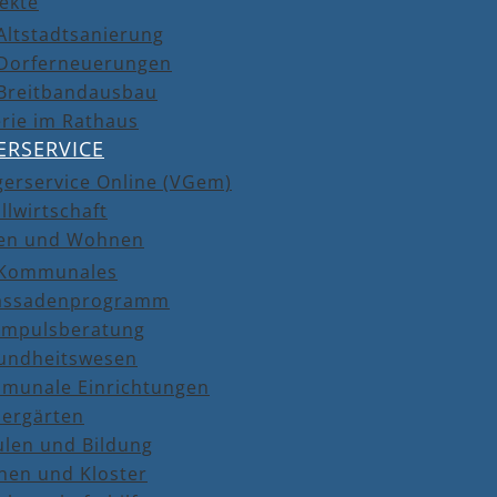
ekte
Altstadtsanierung
Dorferneuerungen
Breitbandausbau
rie im Rathaus
ERSERVICE
gerservice Online (VGem)
llwirtschaft
en und Wohnen
Kommunales
assadenprogramm
Impulsberatung
undheitswesen
munale Einrichtungen
dergärten
ulen und Bildung
hen und Kloster