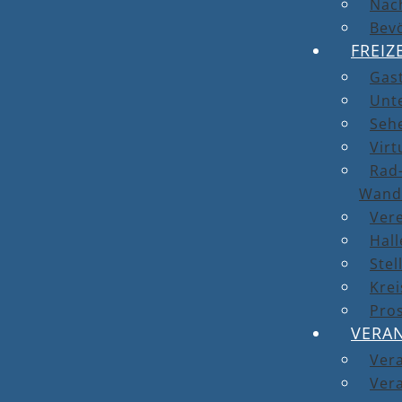
Nach
Bev
FREIZ
Gas
Unt
Seh
Virt
Rad-
Wand
Ver
Hal
Stel
Kre
Pro
VERA
Ver
Vera