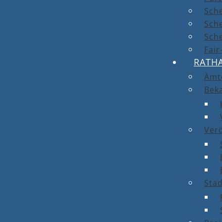
Sch
Sch
Sche
Fai
RATH
Ämt
Bek
Ver
Stad