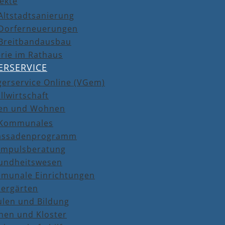
ekte
Altstadtsanierung
Dorferneuerungen
Breitbandausbau
rie im Rathaus
ERSERVICE
gerservice Online (VGem)
llwirtschaft
en und Wohnen
Kommunales
assadenprogramm
Impulsberatung
undheitswesen
munale Einrichtungen
dergärten
ulen und Bildung
hen und Kloster