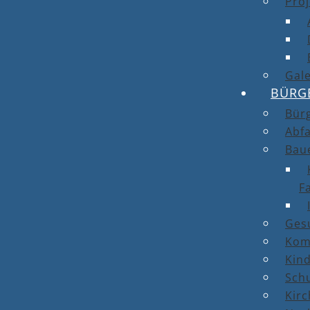
Proj
Gale
BÜRG
Bür
Abfa
Bau
F
Ges
Kom
Kin
Sch
Kirc