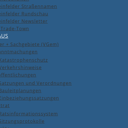
einfelder Straßennamen
einfelder Rundschau
infelder Newsletter
r-Trade-Town
AUS
er + Sachgebiete (VGem)
anntmachungen
Katastrophenschutz
Verkehrshinweise
öffentlichungen
Satzungen und Verordnungen
Bauleitplanungen
Einbeziehungssatzungen
trat
Ratsinformationssystem
Sitzungsprotokolle