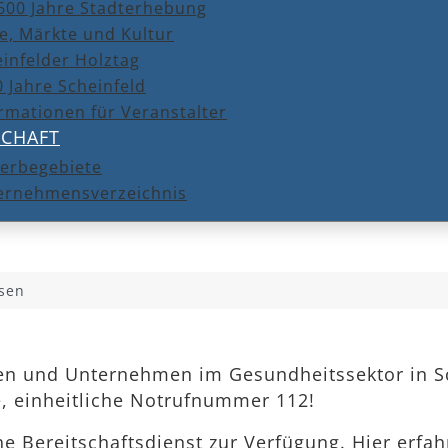
600 Jahre Stadterhebung
e, Märkte und Kultur
infelder Holztag
 Jahre Scheinfeld
rmationen für Veranstalter
SCHAFT
erbegebiete
ernehmensverzeichnis
sen
eken und Unternehmen im Gesundheitssektor in Sc
e, einheitliche Notrufnummer 112!
che Bereitschaftsdienst zur Verfügung. Hier erfa