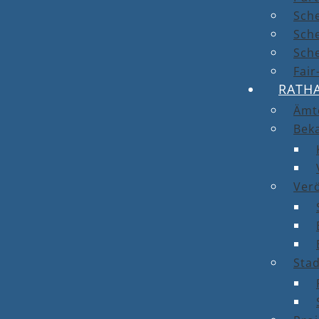
Sch
Sch
Sche
Fai
RATH
Ämt
Bek
Ver
Stad