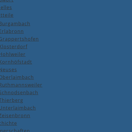
elles
tteile
Burgambach
Erlabronn
Grappertshofen
Klosterdorf
Hohlweiler
Kornhöfstadt
Neuses
Oberlaimbach
Ruthmannsweiler
Schnodsenbach
Thierberg
Unterlaimbach
Zeisenbronn
chichte
tnerschaften