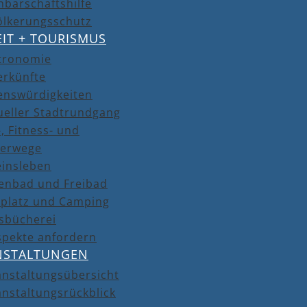
barschaftshilfe
ölkerungsschutz
EIT + TOURISMUS
tronomie
erkünfte
enswürdigkeiten
ueller Stadtrundgang
, Fitness- und
erwege
einsleben
lenbad und Freibad
lplatz und Camping
isbücherei
spekte anfordern
NSTALTUNGEN
anstaltungsübersicht
nstaltungsrückblick