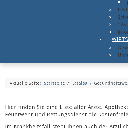
Fest
Sche
1250
Info
WIRT
Gew
Unt
Aktuelle Seite:
Startseite
Katalog
Gesundheitswe
Hier finden Sie eine Liste aller Ärzte, Apoth
Feuerwehr und Rettungsdienst die kostenfrei
Im Krankheitsfall steht Ihnen auch der Ärztli