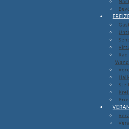
Nach
Bev
FREIZ
Gas
Unt
Seh
Virt
Rad-
Wand
Ver
Hal
Stel
Kre
Pro
VERA
Ver
Vera