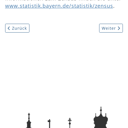
www.statistik.bayern.de/statistik/zensus
.
Vorheriger Beitrag: Reinhaltung der Straßen und Geh
Nächster Be
Zurück
Weiter