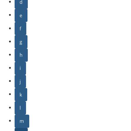
d
e
f
g
h
i
j
k
l
m