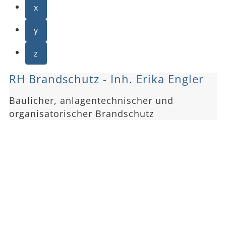
x
y
z
RH Brandschutz - Inh. Erika Engler
Baulicher, anlagentechnischer und
organisatorischer Brandschutz